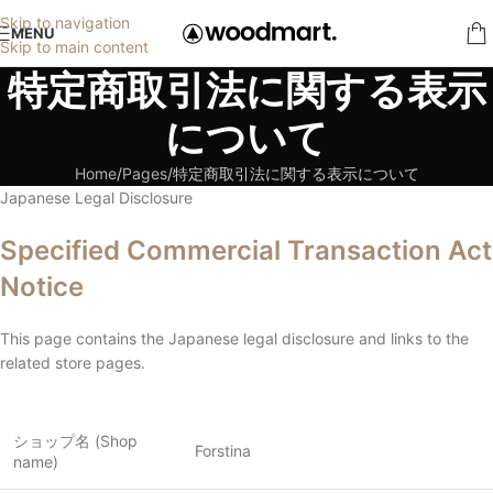
Skip to navigation
MENU
Skip to main content
特定商取引法に関する表示
について
Home
Pages
特定商取引法に関する表示について
Japanese Legal Disclosure
Specified Commercial Transaction Act
Notice
This page contains the Japanese legal disclosure and links to the
related store pages.
ショップ名 (Shop
Forstina
name)